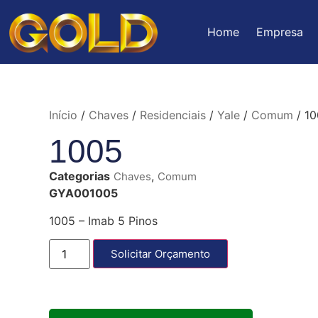
Home
Empresa
Início
/
Chaves
/
Residenciais
/
Yale
/
Comum
/ 1
1005
Categorias
,
Chaves
Comum
GYA001005
1005 – Imab 5 Pinos
Solicitar Orçamento