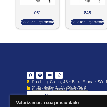
951
848
Solicitar Orçamento
Solicitar Orçamento
Rua Luigi Greco, 46 - Barra Funda – São 
11 3879-6870 / 11 3393-7500
comercial@chavesgold.com.br
Trabalhe Conosco
Valorizamos a sua privacidade