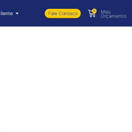
0
Meu
Fale Conosco
liente
Orçamento