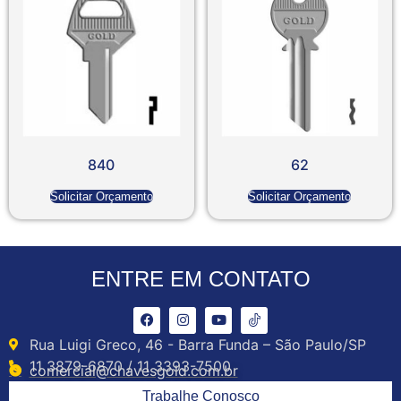
840
62
Solicitar Orçamento
Solicitar Orçamento
ENTRE EM CONTATO
Rua Luigi Greco, 46 - Barra Funda – São Paulo/SP
11 3879-6870 / 11 3393-7500
comercial@chavesgold.com.br
Trabalhe Conosco