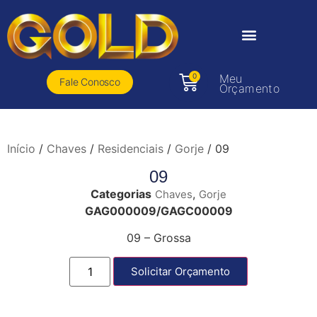
0
Meu
Fale Conosco
Orçamento
Início
/
Chaves
/
Residenciais
/
Gorje
/ 09
09
Categorias
,
Chaves
Gorje
GAG000009/GAGC00009
09 – Grossa
Solicitar Orçamento