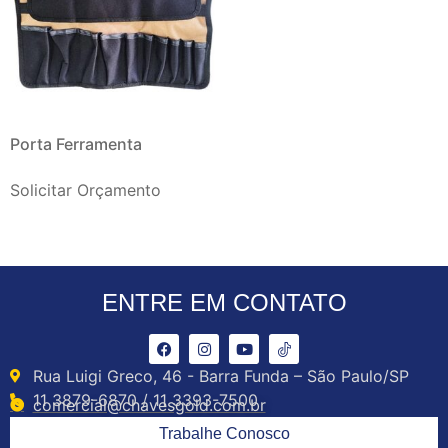
Porta Ferramenta
Solicitar Orçamento
ENTRE EM CONTATO
Rua Luigi Greco, 46 - Barra Funda – São Paulo/SP
11 3879-6870 / 11 3393-7500
comercial@chavesgold.com.br
Trabalhe Conosco